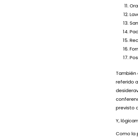
Ora
Lav
San
Pad
Rec
For
Pos
También a
referido a
desiderav
conferenc
previsto o
Y, lógica
Como la p