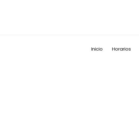
Ir
al
contenido
Inicio
Horarios