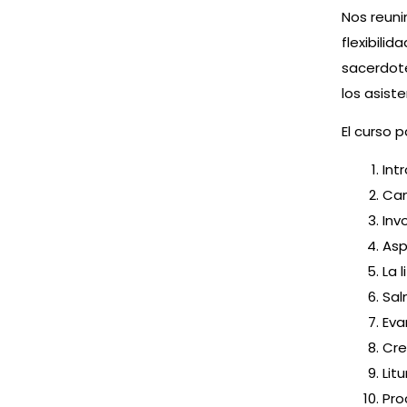
Nos reun
flexibili
sacerdote
los asiste
El curso 
Int
Can
Inv
Asp
La 
Sal
Eva
Cre
Lit
Pro